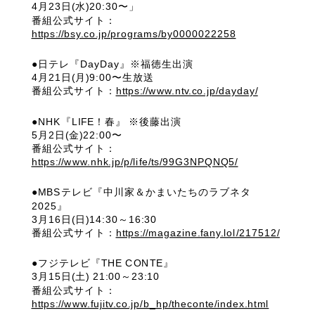
4月23日(水)20:30〜」
番組公式サイト：
https://bsy.co.jp/programs/by0000022258
●日テレ『DayDay』※福徳生出演
4月21日(月)9:00〜生放送
番組公式サイト：
https://www.ntv.co.jp/dayday/
●NHK『LIFE！春』 ※後藤出演
5月2日(金)22:00〜
番組公式サイト：
https://www.nhk.jp/p/life/ts/99G3NPQNQ5/
●MBSテレビ『中川家＆かまいたちのラブネタ
2025』
3月16日(日)14:30～16:30
番組公式サイト：
https://magazine.fany.lol/217512/
●フジテレビ『THE CONTE』
3月15日(土) 21:00～23:10
番組公式サイト：
https://www.fujitv.co.jp/b_hp/theconte/index.html