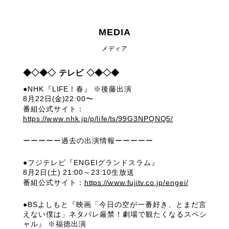
MEDIA
メディア
◆◇◆◇ テレビ ◇◆◇◆
●NHK『LIFE！春』 ※後藤出演
8月22日(金)22:00〜
番組公式サイト：
https://www.nhk.jp/p/life/ts/99G3NPQNQ5/
ーーーーー過去の出演情報ーーーーー
●フジテレビ『ENGEIグランドスラム』
8月2日(土) 21:00～23:10生放送
番組公式サイト：
https://www.fujitv.co.jp/engei/
●BSよしもと『映画「今日の空が一番好き、とまだ言
えない僕は」ネタバレ厳禁！劇場で観たくなるスペシ
ャル』 ※福徳出演