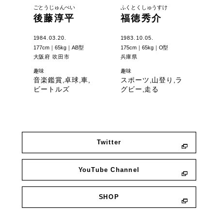
ごとうじゅんぺい
ふくとくしゅうすけ
後藤淳平
福徳秀介
1984.03.20.
1983.10.05.
177cm｜65kg｜AB型
175cm｜65kg｜O型
大阪府 吹田市
兵庫県
趣味
趣味
音楽鑑賞,卓球,車,
スポーツ,山登り,ラ
ビートルズ
グビー,走る
Twitter
YouTube Channel
SHOP