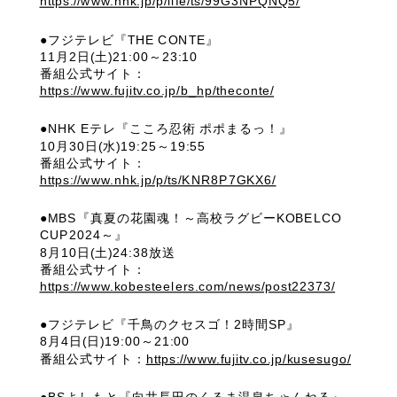
https://www.nhk.jp/p/life/ts/99G3NPQNQ5/
●フジテレビ『THE CONTE』
11月2日(土)21:00～23:10
番組公式サイト：
https://www.fujitv.co.jp/b_hp/theconte/
●NHK Eテレ『こころ忍術 ポポまるっ！』
10月30日(水)19:25～19:55
番組公式サイト：
https://www.nhk.jp/p/ts/KNR8P7GKX6/
●MBS『真夏の花園魂！～高校ラグビーKOBELCO
CUP2024～』
8月10日(土)24:38放送
番組公式サイト：
https://www.kobesteelers.com/news/post22373/
●フジテレビ『千鳥のクセスゴ！2時間SP』
8月4日(日)19:00～21:00
番組公式サイト：
https://www.fujitv.co.jp/kusesugo/
●BSよしもと『向井長田のくるま温泉ちゃんねる』