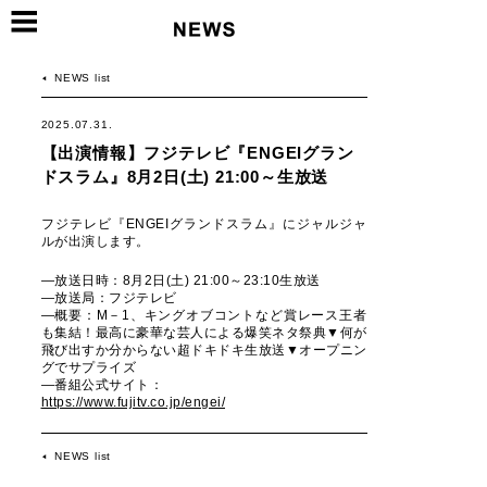
NEWS list
2025.07.31.
【出演情報】フジテレビ『ENGEIグラン
ドスラム』8月2日(土) 21:00～生放送
フジテレビ『ENGEIグランドスラム』にジャルジャ
ルが出演します。
―放送日時：8月2日(土) 21:00～23:10生放送
―放送局：フジテレビ
―概要：M－1、キングオブコントなど賞レース王者
も集結！最高に豪華な芸人による爆笑ネタ祭典▼何が
飛び出すか分からない超ドキドキ生放送▼オープニン
グでサプライズ
―番組公式サイト：
https://www.fujitv.co.jp/engei/
NEWS list