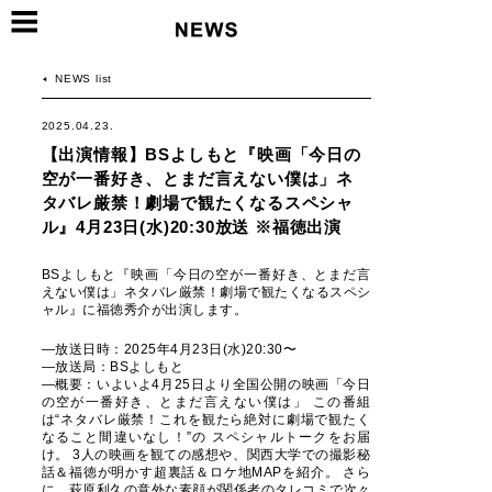
NEWS list
2025.04.23.
【出演情報】BSよしもと『映画「今日の
空が一番好き、とまだ言えない僕は」ネ
タバレ厳禁！劇場で観たくなるスペシャ
ル』4月23日(水)20:30放送 ※福徳出演
BSよしもと『映画「今日の空が一番好き、とまだ言
えない僕は」ネタバレ厳禁！劇場で観たくなるスペシ
ャル』に福徳秀介が出演します。
―放送日時：2025年4月23日(水)20:30〜
―放送局：BSよしもと
―概要：いよいよ4月25日より全国公開の映画「今日
の空が一番好き、とまだ言えない僕は」 この番組
は“ネタバレ厳禁！これを観たら絶対に劇場で観たく
なること間違いなし！”の スペシャルトークをお届
け。 3人の映画を観ての感想や、関西大学での撮影秘
話＆福徳が明かす超裏話＆ロケ地MAPを紹介。 さら
に、萩原利久の意外な素顔が関係者のタレコミで次々