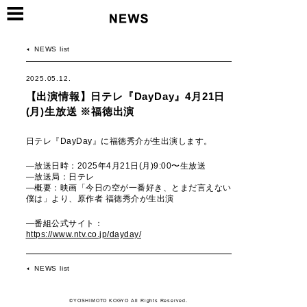
NEWS list
2025.05.12.
【出演情報】日テレ『DayDay』4月21日
(月)生放送 ※福徳出演
日テレ『DayDay』に福徳秀介が生出演します。
―放送日時：2025年4月21日(月)9:00〜生放送
―放送局：日テレ
―概要：映画「今日の空が一番好き、とまだ言えない
僕は」より、原作者 福徳秀介が生出演
―番組公式サイト：
https://www.ntv.co.jp/dayday/
NEWS list
©YOSHIMOTO KOGYO All Rights Reserved.