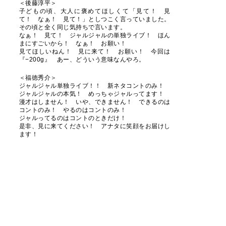
＜後藤淳平＞
子どもの頃、大人に褒めてほしくて「見て！ 見
て！ なぁ！ 見て！」としつこく言っていました。
その頃と全く同じ気持ちで言います。
なぁ！ 見て！ ジャルジャルの単独ライブ！ ほん
まにすごいから！ なぁ！ お願い！
見てほしいねん！ 見に来て！ お願い！ 今回は
『−200g』 あー、どういう意味なんやろ。
＜福徳秀介＞
ジャルジャル単独ライブ！！ 新ネタコントのみ！
ジャルジャルの本気！ めっちゃジャルってます！
漫才はしません！ いや、できません！ できるのは
コントのみ！ やるのはコントのみ！
ジャルってるのはコントのときだけ！
是非、見に来てください！ アナタに笑顔をお届けし
ます！
▼新作DVD発売決定！全公演で販売！
また、新作となるDVD『2023年春夏のジャルジャ
ル』『2023年秋冬のジャルジャル』、DVD-
BOX『2023年のジャルジャル』が4月9日（水）に発
売されることが決定しました。全公演の会場で販売予
定！
■DVD-BOX『2023年のジャルジャル DVD-BOX ジ