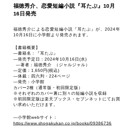
福徳秀介、恋愛短編小説『耳たぷ』10月
16日発売
福徳秀介による恋愛短編小説『耳たぷ』が、2024年
10月16日に小学館より発売されます。
【書籍概要】
―書籍名：『耳たぷ』
―発売予定日：2024年10月16日(水)
―著者：福徳秀介 （ジャルジャル）
―定価：1,650円(税込)
―体裁：四六判・224ページ
―発売：小学館
カバー2種（通常版・初回限定版）
※それぞれのカバー裏に別々の短編小説を収録
※初回限定版は楽天ブックス・セブンネットにてお買
い求めいただけます。
―小学館webサイト：
https://www.shogakukan.co.jp/books/09386736