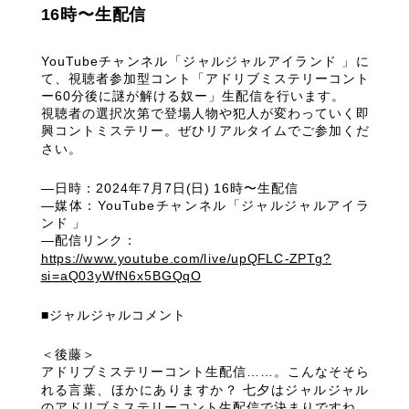
16時〜生配信
YouTubeチャンネル「ジャルジャルアイランド 」に
て、視聴者参加型コント「アドリブミステリーコント
ー60分後に謎が解ける奴ー」生配信を行います。
視聴者の選択次第で登場人物や犯人が変わっていく即
興コントミステリー。ぜひリアルタイムでご参加くだ
さい。
―日時：2024年7月7日(日) 16時〜生配信
―媒体：YouTubeチャンネル「ジャルジャルアイラ
ンド 」
―配信リンク：
https://www.youtube.com/live/upQFLC-ZPTg?
si=aQ03yWfN6x5BGQqO
■ジャルジャルコメント
＜後藤＞
アドリブミステリーコント生配信……。こんなそそら
れる言葉、ほかにありますか？ 七夕はジャルジャル
のアドリブミステリーコント生配信で決まりですね。