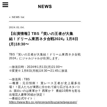
NEWS list
2024.01.04.
【出演情報】TBS『笑いの王者が大集
結！ドリーム東西ネタ合戦2024』1月8日
(月)18:30〜
TBS『笑いの王者が大集結！ドリーム東西ネタ合戦
2024』にジャルジャルが出演します。
―放送日時：2024年1月1日(月)21:00〜
※変更※ 1月8日(月祝)18:30〜21:45に放送
―放送局：TBS
―概要：元日恒例！ 賞レース王者が史上最多出
場！！芸人たちが東西に分かれて繰り広げるネタバト
ル 面白いのは東軍か？ 西軍か？ 番組10周年を彩る
出場芸人豪華30組が決定！
―番組公式サイト：
https://www.tbs.co.jp/program/touzainetagassen/