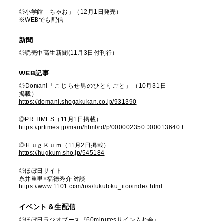
◎小学館「ちゃお」（12月1日発売）
※WEBでも配信
新聞
◎読売中高生新聞(11月3日付刊行）
WEB記事
◎Domani「こじらせ男のひとりごと」（10月31日
掲載）
https://domani.shogakukan.co.jp/931390
◎PR TIMES（11月1日掲載）
https://prtimes.jp/main/html/rd/p/000002350.000013640.html
◎ＨｕｇＫｕｍ（11月2日掲載）
https://hugkum.sho.jp/545184
◎ほぼ日サイト
糸井重里×福徳秀介 対談
https://www.1101.com/n/s/fukutoku_itoi/index.html
イベント＆生配信
◎ほぼ日ラジオブース『60minutesサイン入れ会』