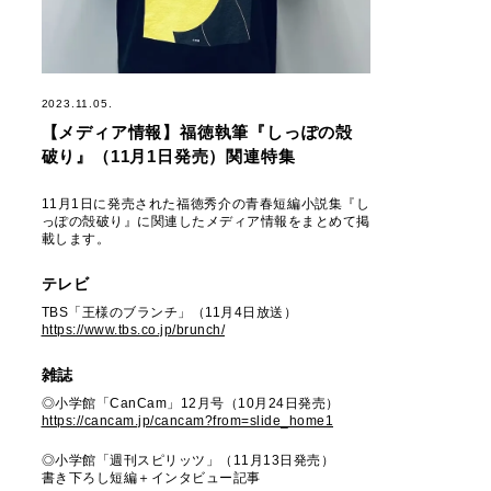
2023.11.05.
【メディア情報】福徳執筆『しっぽの殻
破り』（11月1日発売）関連特集
11月1日に発売された福徳秀介の青春短編小説集『し
っぽの殻破り』に関連したメディア情報をまとめて掲
載します。
テレビ
TBS「王様のブランチ」（11月4日放送）
https://www.tbs.co.jp/brunch/
雑誌
◎小学館「CanCam」12月号（10月24日発売）
https://cancam.jp/cancam?from=slide_home1
◎小学館「週刊スピリッツ」（11月13日発売）
書き下ろし短編＋インタビュー記事